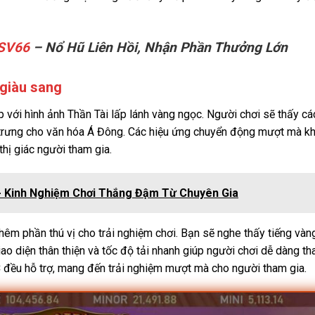
 SV66
– Nổ Hũ Liên Hồi, Nhận Phần Thưởng Lớn
 giàu sang
 với hình ảnh Thần Tài lấp lánh vàng ngọc. Người chơi sẽ thấy cá
ng trưng cho văn hóa Á Đông. Các hiệu ứng chuyển động mượt mà kh
thị giác người tham gia.
- Kinh Nghiệm Chơi Thắng Đậm Từ Chuyên Gia
êm phần thú vị cho trải nghiệm chơi. Bạn sẽ nghe thấy tiếng vàn
Giao diện thân thiện và tốc độ tải nhanh giúp người chơi dễ dàng t
C đều hỗ trợ, mang đến trải nghiệm mượt mà cho người tham gia.