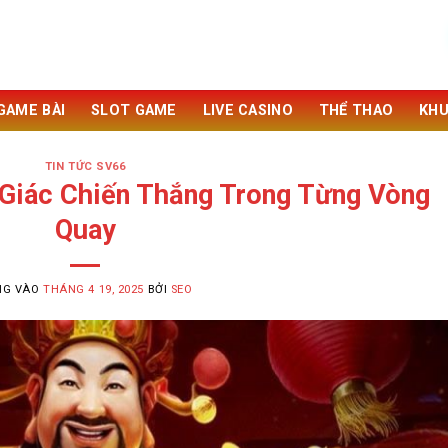
GAME BÀI
SLOT GAME
LIVE CASINO
THỂ THAO
KHU
TIN TỨC SV66
 Giác Chiến Thắng Trong Từng Vòng
Quay
NG VÀO
THÁNG 4 19, 2025
BỞI
SEO