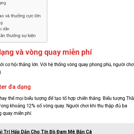
dạng
ao và thưởng cực lớn
ng
ấp dẫn
săn thưởng sự kiện
 dạng và vòng quay miễn phí
ới cơ hội thắng lớn. Với hệ thống vòng quay phong phú, người chơ
.
ter đa dạng
thay thế mọi biểu tượng để tạo tổ hợp chiến thắng. Biểu tượng Th
trong khoảng 12% số vòng quay. Người chơi khi thu thập đủ ba
ng quay miễn phí.
iải Trí Hấp Dẫn Cho Tín Đồ Đam Mê Bắn Cá