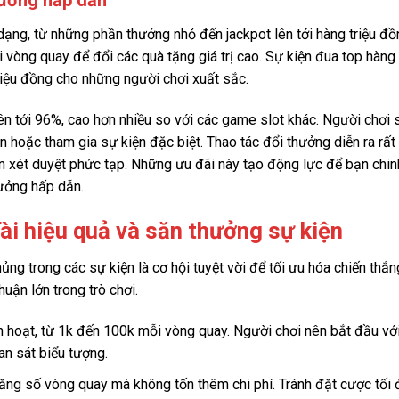
hưởng hấp dẫn
ạng, từ những phần thưởng nhỏ đến jackpot lên tới hàng triệu đồ
 vòng quay để đổi các quà tặng giá trị cao. Sự kiện đua top hàng
riệu đồng cho những người chơi xuất sắc.
ên tới 96%, cao hơn nhiều so với các game slot khác. Người chơi 
n hoặc tham gia sự kiện đặc biệt. Thao tác đổi thưởng diễn ra rất
n xét duyệt phức tạp. Những ưu đãi này tạo động lực để bạn chin
ưởng hấp dẫn.
Tài hiệu quả và săn thưởng sự kiện
ng trong các sự kiện là cơ hội tuyệt vời để tối ưu hóa chiến thắn
uận lớn trong trò chơi.
 hoạt, từ 1k đến 100k mỗi vòng quay. Người chơi nên bắt đầu vớ
n sát biểu tượng.
ăng số vòng quay mà không tốn thêm chi phí. Tránh đặt cược tối 