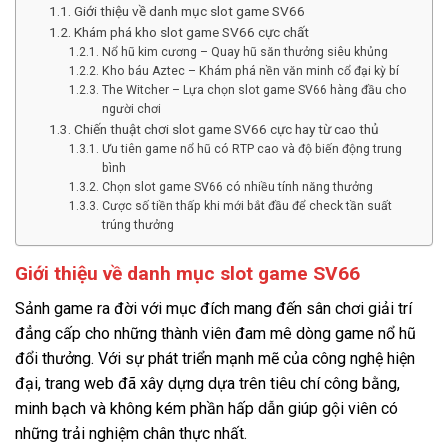
Giới thiệu về danh mục slot game SV66
Khám phá kho slot game SV66 cực chất
Nổ hũ kim cương – Quay hũ săn thưởng siêu khủng
Kho báu Aztec – Khám phá nền văn minh cổ đại kỳ bí
The Witcher – Lựa chọn slot game SV66 hàng đầu cho
người chơi
Chiến thuật chơi slot game SV66 cực hay từ cao thủ
Ưu tiên game nổ hũ có RTP cao và độ biến động trung
bình
Chọn slot game SV66 có nhiều tính năng thưởng
Cược số tiền thấp khi mới bắt đầu để check tần suất
trúng thưởng
Giới thiệu về danh mục slot game SV66
Sảnh game ra đời với mục đích mang đến sân chơi giải trí
đẳng cấp cho những thành viên đam mê dòng game nổ hũ
đổi thưởng. Với sự phát triển mạnh mẽ của công nghệ hiện
đại, trang web đã xây dựng dựa trên tiêu chí công bằng,
minh bạch và không kém phần hấp dẫn giúp gội viên có
những trải nghiệm chân thực nhất.