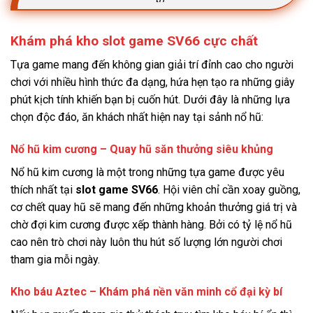
Khám phá kho slot game SV66 cực chất
Tựa game mang đến không gian giải trí đỉnh cao cho người
chơi với nhiều hình thức đa dạng, hứa hẹn tạo ra những giây
phút kịch tính khiến bạn bị cuốn hút. Dưới đây là những lựa
chọn độc đáo, ăn khách nhất hiện nay tại sảnh nổ hũ:
Nổ hũ kim cương – Quay hũ săn thưởng siêu khủng
Nổ hũ kim cương là một trong những tựa game được yêu
thích nhất tại
slot game SV66
. Hội viên chỉ cần xoay guồng,
cơ chết quay hũ sẽ mang đến những khoản thưởng giá trị và
chờ đợi kim cương được xếp thành hàng. Bởi có tỷ lệ nổ hũ
cao nên trò chơi này luôn thu hút số lượng lớn người chơi
tham gia mỗi ngày.
Kho báu Aztec – Khám phá nền văn minh cổ đại kỳ bí