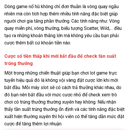
Dòng game nổ hũ không chỉ đơn thuần là vòng quay ngẫu
nhiên mà còn tích hợp thêm nhiều tính năng đặc biệt giúp
người chơi gia tăng phần thưởng. Các tính năng như: Vòng
quay miễn phí, vòng thưởng, biểu tượng Scatter, Wild,… đều
tạo ra những khoản thắng lớn mà không yêu cầu bạn phải
cược thêm bất cứ khoản tiền nào.
Cược số tiền thấp khi mới bắt đầu để check tần suất
trúng thưởng
Một trong những chiến thuật giúp bạn chơi lot game trực
tuyến hiệu quả đó là không vội vàng đặt cược lớn khi mới
bắt đầu. Mỗi máy slot sẽ có cách trả thưởng khác nhau, do
đó bạn nên bắt đầu với mức cược nhỏ để check xem trò
chơi có trúng thưởng thường xuyên hay không. Nếu nhận
thấy tần suất trúng thưởng ổn định và các tính năng đặc biệt
xuất hiện thường xuyên thì hội viên có thể tăng dần mức đặt
cược để tăng thêm lợi nhuận.