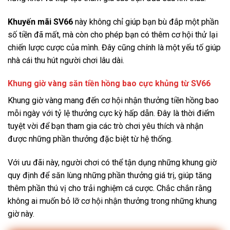
Khuyến mãi SV66
này không chỉ giúp bạn bù đắp một phần
số tiền đã mất, mà còn cho phép bạn có thêm cơ hội thử lại
chiến lược cược của mình. Đây cũng chính là một yếu tố giúp
nhà cái thu hút người chơi lâu dài.
Khung giờ vàng săn tiền hồng bao cực khủng từ SV66
Khung giờ vàng mang đến cơ hội nhận thưởng tiền hồng bao
mỗi ngày với tỷ lệ thưởng cực kỳ hấp dẫn. Đây là thời điểm
tuyệt vời để bạn tham gia các trò chơi yêu thích và nhận
được những phần thưởng đặc biệt từ hệ thống.
Với ưu đãi này, người chơi có thể tận dụng những khung giờ
quy định để săn lùng những phần thưởng giá trị, giúp tăng
thêm phần thú vị cho trải nghiệm cá cược. Chắc chắn rằng
không ai muốn bỏ lỡ cơ hội nhận thưởng trong những khung
giờ này.