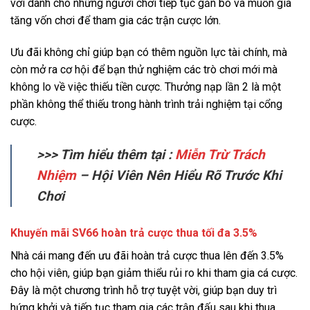
vời dành cho những người chơi tiếp tục gắn bó và muốn gia
tăng vốn chơi để tham gia các trận cược lớn.
Ưu đãi không chỉ giúp bạn có thêm nguồn lực tài chính, mà
còn mở ra cơ hội để bạn thử nghiệm các trò chơi mới mà
không lo về việc thiếu tiền cược. Thưởng nạp lần 2 là một
phần không thể thiếu trong hành trình trải nghiệm tại cổng
cược.
>>> Tìm hiểu thêm tại :
Miễn Trừ Trách
Nhiệm
– Hội Viên Nên Hiểu Rõ Trước Khi
Chơi
Khuyến mãi SV66 hoàn trả cược thua tối đa 3.5%
Nhà cái mang đến ưu đãi hoàn trả cược thua lên đến 3.5%
cho hội viên, giúp bạn giảm thiểu rủi ro khi tham gia cá cược.
Đây là một chương trình hỗ trợ tuyệt vời, giúp bạn duy trì
hứng khởi và tiếp tục tham gia các trận đấu sau khi thua.