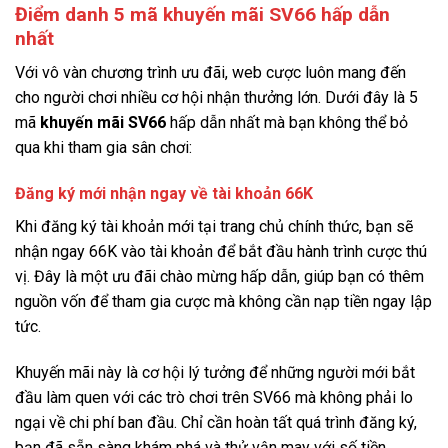
Điểm danh 5 mã khuyến mãi SV66 hấp dẫn
nhất
Với vô vàn chương trình ưu đãi, web cược luôn mang đến
cho người chơi nhiều cơ hội nhận thưởng lớn. Dưới đây là 5
mã
khuyến mãi SV66
hấp dẫn nhất mà bạn không thể bỏ
qua khi tham gia sân chơi:
Đăng ký mới nhận ngay về tài khoản 66K
Khi đăng ký tài khoản mới tại trang chủ chính thức, bạn sẽ
nhận ngay 66K vào tài khoản để bắt đầu hành trình cược thú
vị. Đây là một ưu đãi chào mừng hấp dẫn, giúp bạn có thêm
nguồn vốn để tham gia cược mà không cần nạp tiền ngay lập
tức.
Khuyến mãi này là cơ hội lý tưởng để những người mới bắt
đầu làm quen với các trò chơi trên SV66 mà không phải lo
ngại về chi phí ban đầu. Chỉ cần hoàn tất quá trình đăng ký,
bạn đã sẵn sàng khám phá và thử vận may với số tiền