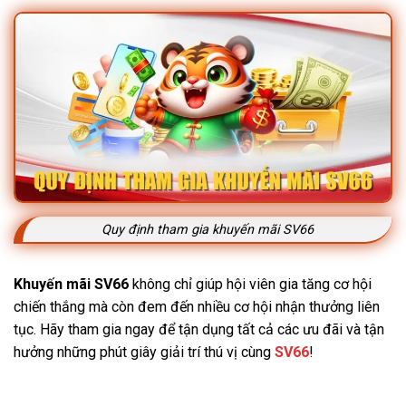
Quy định tham gia khuyến mãi SV66
Khuyến mãi SV66
không chỉ giúp hội viên gia tăng cơ hội
chiến thắng mà còn đem đến nhiều cơ hội nhận thưởng liên
tục. Hãy tham gia ngay để tận dụng tất cả các ưu đãi và tận
hưởng những phút giây giải trí thú vị cùng
SV66
!