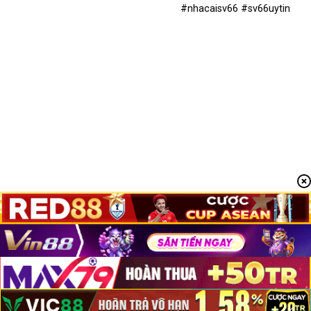
#nhacaisv66 #sv66uytin
Copyright 2026 ©
Nhà cái xrk.uk.com Uy Tín Nhất Hiện Nay
2025